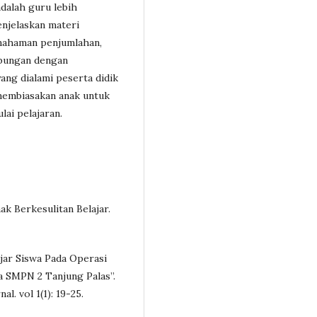
adalah guru lebih
njelaskan materi
ahaman penjumlahan,
ubungan dengan
ang dialami peserta didik
membiasakan anak untuk
ai pelajaran.
k Berkesulitan Belajar.
lajar Siswa Pada Operasi
a SMPN 2 Tanjung Palas”.
l. vol 1(1): 19-25.