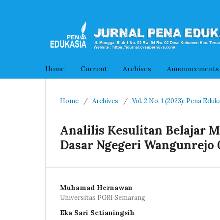
Home
Current
Archives
Announcements
Home
/
Archives
/
Vol. 2 No. 1 (2023): Pena Eduk
Analilis Kesulitan Belajar 
Dasar Ngegeri Wangunrejo 
Muhamad Hernawan
Universitas PGRI Semarang
Eka Sari Setianingsih