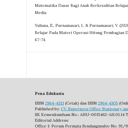
Matematika Dasar Bagi Anak Berkesulitan Belaja
Media
Yuliana, E., Purnamasari, I., & Purnamasari, V. (202
Belajar Pada Materi Operasi Hitung Pembagian Di S
67-74.
Pena Edukasia
ISSN
2964-4313
(Cetak) dan ISSN
2964-4305
(Onli
Published by:
CV. Supernova Office Stationary an
SK Kemenkumham No.: AHU-0015462-AH.01.14 T
Editorial Address:
Office 1: Perum Permata Sendangmulyo No. 91/