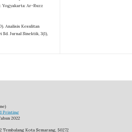
r. Yogyakarta: Ar-Ruzz
0). Analisis Kesulitan
d. Jurnal Sinektik, 3(1),
ne)
d Printing
ahun 2022
92 Tembalang Kota Semarang, 50272