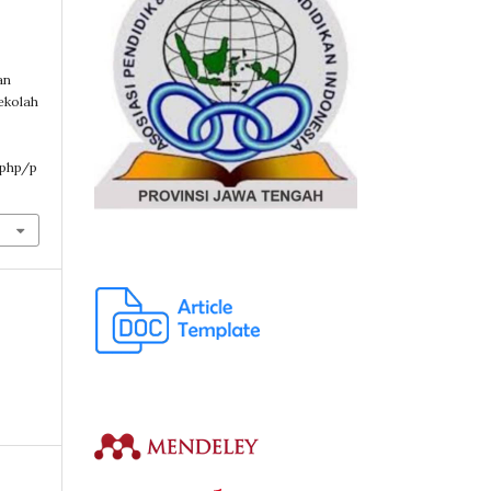
an
ekolah
.php/p