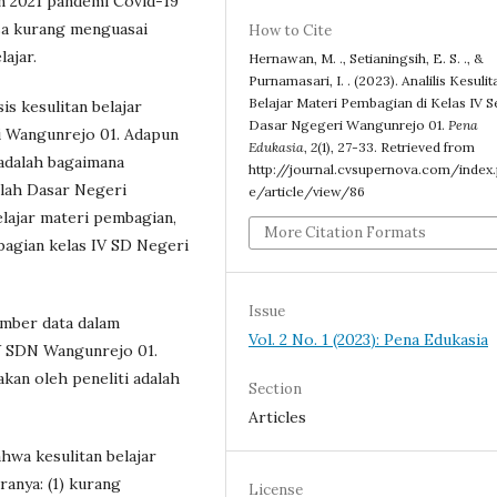
un 2021 pandemi Covid-19
asa kurang menguasai
How to Cite
ajar.
Hernawan, M. ., Setianingsih, E. S. ., &
Purnamasari, I. . (2023). Analilis Kesulit
Belajar Materi Pembagian di Kelas IV S
sis kesulitan belajar
Dasar Ngegeri Wangunrejo 01.
Pena
i Wangunrejo 01. Adapun
Edukasia
,
2
(1), 27-33. Retrieved from
adalah bagaimana
http://journal.cvsupernova.com/index
olah Dasar Negeri
e/article/view/86
lajar materi pembagian,
More Citation Formats
bagian kelas IV SD Negeri
Issue
Sumber data dalam
Vol. 2 No. 1 (2023): Pena Edukasia
 IV SDN Wangunrejo 01.
kan oleh peneliti adalah
Section
Articles
ahwa kesulitan belajar
anya: (1) kurang
License