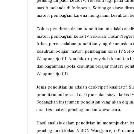
pembagian pada kelas IV. Terlebih lagi pada tah
masih melanda di Indonesia. Sehingga siswa dir
materi pembagian karena mengalami kesulitan bel
Fokus penelitian dalam penelitian ini adalah anali
materi pembagian kelas IV Sekolah Dasar Neger
fokus permasalahan penelitian yang dirumuskan 
kesulitan belajar materi pembagian kelas IV Sek
Wangunrejo 01, Apa faktor penyebab kesulitan be
dan bagaimana pola kesulitan belajar materi pem
Wangunrejo 01?
Jenis penelitian ini adalah deskriptif kualitatif. 
penelitian ini berasal dari guru dan siswa kelas
Sedangkan instrumen penelitian yang akan diguna
soal tes materi pembagian dan wawancara.
Hasil analisis dalam penelitian ini menunjukkan b
pembagian di kelas IV SDN Wangunrejo 01 diantar