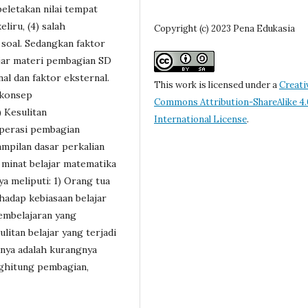
eletakan nilai tempat
liru, (4) salah
Copyright (c) 2023 Pena Edukasia
 soal. Sedangkan faktor
jar materi pembagian SD
al dan faktor eksternal.
This work is licensed under a
Creati
 konsep
Commons Attribution-ShareAlike 4.
 Kesulitan
International License
.
perasi pembagian
ampilan dasar perkalian
minat belajar matematika
a meliputi: 1) Orang tua
hadap kebiasaan belajar
embelajaran yang
litan belajar yang terjadi
nya adalah kurangnya
nghitung pembagian,