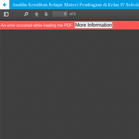
Analilis Kesulitan Belajar Materi Pembagian di Kelas IV Sek