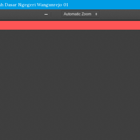
olah Dasar Ngegeri Wangunrejo 01