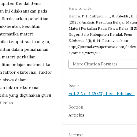
bupaten Kendal. Jenis
How to Cite
ian ini dilaksanakan pada
Hanifa, F. I., Cahyadi, F. ., & Subekti , E. E
. Berdasarkan penelitian
(2023). Analisis Kesulitan Belajar Mate
tuk-bentuk kesulitan
Materi Perkalian Pada Siswa Kelas III 
matematika materi
Negeri Selo Kabupaten Kendal.
Pena
Edukasia
,
2
(1), 9-14. Retrieved from
nilai tempat suatu angka,
http://journal.cvsupernova.com/index
sulitan dalam pemahaman
e/article/view/81
materi perkalian.
More Citation Formats
litan belajar matematika
an faktor eksternal. Faktor
ap siswa dalam
Issue
an faktor eksternal
Vol. 2 No. 1 (2023): Pena Edukasia
media yang digunakan guru
i kelas
Section
Articles
License