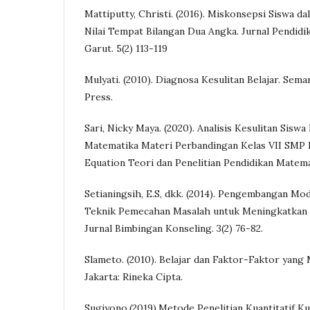
Mattiputty, Christi. (2016). Miskonsepsi Siswa
Nilai Tempat Bilangan Dua Angka. Jurnal Pendid
Garut. 5(2) 113-119
Mulyati. (2010). Diagnosa Kesulitan Belajar. Se
Press.
Sari, Nicky Maya. (2020). Analisis Kesulitan Sis
Matematika Materi Perbandingan Kelas VII SMP L
Equation Teori dan Penelitian Pendidikan Matemat
Setianingsih, E.S, dkk. (2014). Pengembangan M
Teknik Pemecahan Masalah untuk Meningkatkan K
Jurnal Bimbingan Konseling. 3(2) 76-82.
Slameto. (2010). Belajar dan Faktor-Faktor yan
Jakarta: Rineka Cipta.
Sugiyono.(2019).Metode Penelitian Kuantitatif Ku