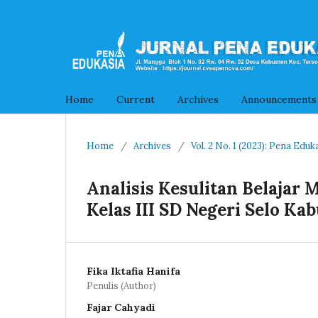
Home
Current
Archives
Announcements
Home
/
Archives
/
Vol. 2 No. 1 (2023): Pena Eduk
Analisis Kesulitan Belajar
Kelas III SD Negeri Selo Ka
Fika Iktafia Hanifa
Penulis (Author)
Fajar Cahyadi