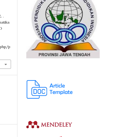
. .
matika
SD
.php/p