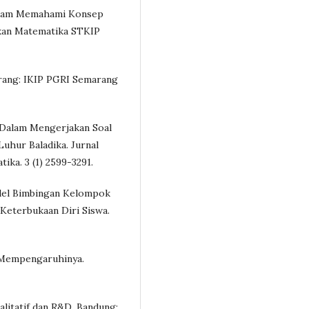
 dalam Memahami Konsep
ikan Matematika STKIP
marang: IKIP PGRI Semarang
wa Dalam Mengerjakan Soal
uhur Baladika. Jurnal
ika. 3 (1) 2599-3291.
odel Bimbingan Kelompok
eterbukaan Diri Siswa.
g Mempengaruhinya.
alitatif dan R&D. Bandung: