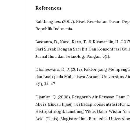
References
Balitbangkes. (2007). Riset Kesehatan Dasar. D
Republik Indonesia.
Bastanta, D., Karo-Karo, T., & Rusmarilin, H. (20
Sari Sirsak Dengan Sari Bit Dan Konsentrasi Gul
Jurnal Ilmu dan Teknologi Pangan, 5(1).
Dhaneswara, D. P. (2017). Faktor yang Mempenga
dan Buah pada Mahasiswa Asrama Universitas Ai
4(1), 34-47.
Djam'an, Q. (2008). Pengaruh Air Perasan Daun C
Miers (cincau hijau) Terhadap Konsentrasi HCl
Histopatologik Lambung Tikus Galur Wistar Yang 
Acid. (Tesis). Magister Ilmu Biomedik. Universi