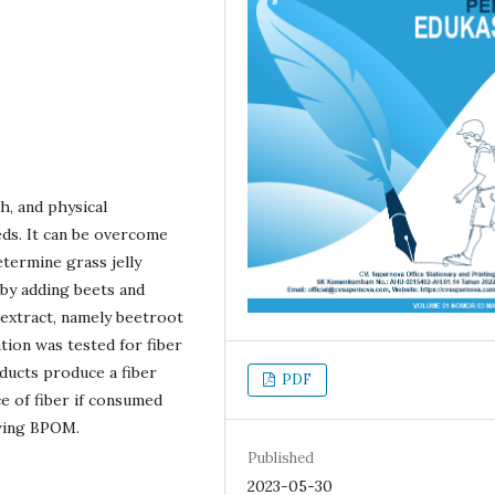
h, and physical
eds. It can be overcome
termine grass jelly
y by adding beets and
 extract, namely beetroot
tion was tested for fiber
ducts produce a fiber
PDF
ce of fiber if consumed
owing BPOM.
Published
2023-05-30