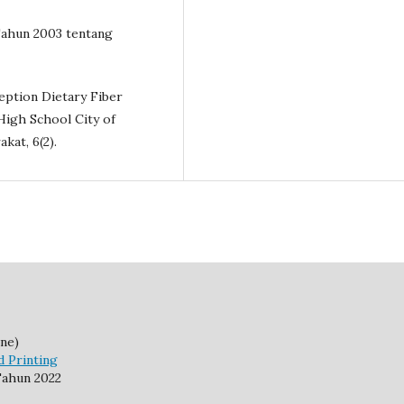
ahun 2003 tentang
erception Dietary Fiber
High School City of
kat, 6(2).
ne)
d Printing
ahun 2022