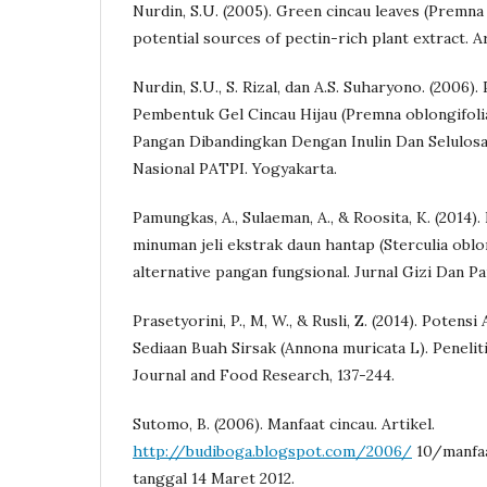
Nurdin, S.U. (2005). Green cincau leaves (Premna
potential sources of pectin-rich plant extract. Ar
Nurdin, S.U., S. Rizal, dan A.S. Suharyono. (2006
Pembentuk Gel Cincau Hijau (Premna oblongifoli
Pangan Dibandingkan Dengan Inulin Dan Selulosa
Nasional PATPI. Yogyakarta.
Pamungkas, A., Sulaeman, A., & Roosita, K. (201
minuman jeli ekstrak daun hantap (Sterculia obl
alternative pangan fungsional. Jurnal Gizi Dan Pan
Prasetyorini, P., M, W., & Rusli, Z. (2014). Potens
Sediaan Buah Sirsak (Annona muricata L). Peneli
Journal and Food Research, 137-244.
Sutomo, B. (2006). Manfaat cincau. Artikel.
http://budiboga.blogspot.com/2006/
10/manfaa
tanggal 14 Maret 2012.