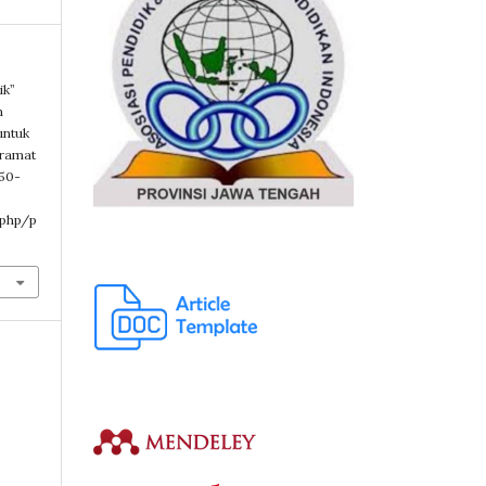
ik”
n
untuk
Kramat
250-
.php/p