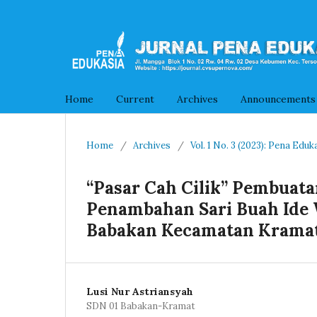
Home
Current
Archives
Announcements
Home
/
Archives
/
Vol. 1 No. 3 (2023): Pena Eduk
“Pasar Cah Cilik” Pembuat
Penambahan Sari Buah Ide 
Babakan Kecamatan Kramat
Lusi Nur Astriansyah
SDN 01 Babakan-Kramat