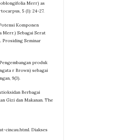
 oblongifolia Merr) as
tocarpus, 5 (1): 24-27.
). Potensi Komponen
a Merr.) Sebagai Serat
. Prosiding Seminar
4). Pengembangan produk
ongata r Brown) sebagai
gan, 9(3).
i Atioksidan Berbagai
tian Gizi dan Makanan. The
t-cincau.html. Diakses