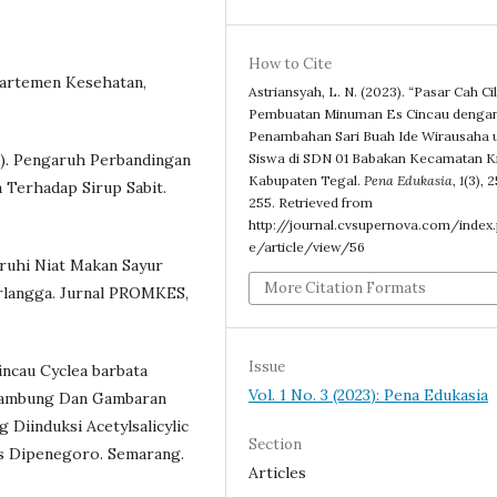
How to Cite
epartemen Kesehatan,
Astriansyah, L. N. (2023). “Pasar Cah Cil
Pembuatan Minuman Es Cincau denga
Penambahan Sari Buah Ide Wirausaha 
17). Pengaruh Perbandingan
Siswa di SDN 01 Babakan Kecamatan 
Kabupaten Tegal.
Pena Edukasia
,
1
(3), 
a Terhadap Sirup Sabit.
255. Retrieved from
http://journal.cvsupernova.com/index
e/article/view/56
ruhi Niat Makan Sayur
More Citation Formats
rlangga. Jurnal PROMKES,
Issue
incau Cyclea barbata
Vol. 1 No. 3 (2023): Pena Edukasia
 Lambung Dan Gambaran
Diinduksi Acetylsalicylic
Section
tas Dipenegoro. Semarang.
Articles