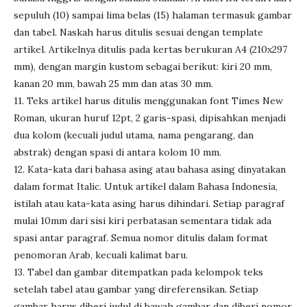
sepuluh (10) sampai lima belas (15) halaman termasuk gambar
dan tabel. Naskah harus ditulis sesuai dengan template
artikel. Artikelnya ditulis pada kertas berukuran A4 (210x297
mm), dengan margin kustom sebagai berikut: kiri 20 mm,
kanan 20 mm, bawah 25 mm dan atas 30 mm.
11. Teks artikel harus ditulis menggunakan font Times New
Roman, ukuran huruf 12pt, 2 garis-spasi, dipisahkan menjadi
dua kolom (kecuali judul utama, nama pengarang, dan
abstrak) dengan spasi di antara kolom 10 mm.
12. Kata-kata dari bahasa asing atau bahasa asing dinyatakan
dalam format Italic. Untuk artikel dalam Bahasa Indonesia,
istilah atau kata-kata asing harus dihindari. Setiap paragraf
mulai 10mm dari sisi kiri perbatasan sementara tidak ada
spasi antar paragraf. Semua nomor ditulis dalam format
penomoran Arab, kecuali kalimat baru.
13. Tabel dan gambar ditempatkan pada kelompok teks
setelah tabel atau gambar yang direferensikan. Setiap
gambar harus diberi judul di bawah gambar dan diberi nomor