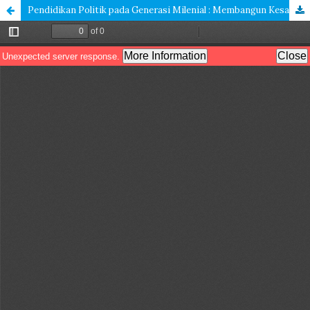
Pendidikan Politik pada Generasi Milenial : Membangun Kesadaran Demokratis di Era Digital