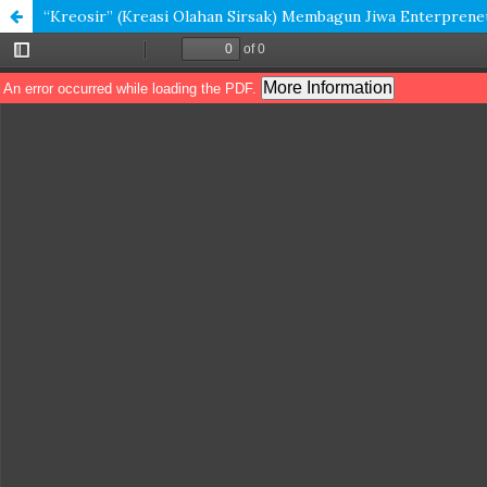
“Kreosir” (Kreasi Olahan Sirsak) Membagun Jiwa Enterpreneu