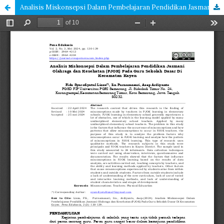
Analisis Miskonsepsi Dalam Pembelajaran Pendidikan Jasmani Olahraga dan Kesehatan (PJOK) Pada Guru Sekolah Dasar Di Kecamatan Kayen