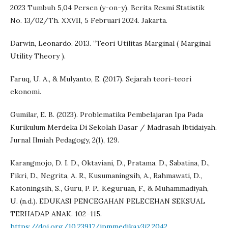
2023 Tumbuh 5,04 Persen (y-on-y). Berita Resmi Statistik
No. 13/02/Th. XXVII, 5 Februari 2024. Jakarta.
Darwin, Leonardo. 2013. “Teori Utilitas Marginal ( Marginal
Utility Theory ).
Faruq, U. A., & Mulyanto, E. (2017). Sejarah teori-teori
ekonomi.
Gumilar, E. B. (2023). Problematika Pembelajaran Ipa Pada
Kurikulum Merdeka Di Sekolah Dasar / Madrasah Ibtidaiyah.
Jurnal Ilmiah Pedagogy, 2(1), 129.
Karangmojo, D. I. D., Oktaviani, D., Pratama, D., Sabatina, D.,
Fikri, D., Negrita, A. R., Kusumaningsih, A., Rahmawati, D.,
Katoningsih, S., Guru, P. P., Keguruan, F., & Muhammadiyah,
U. (n.d.). EDUKASI PENCEGAHAN PELECEHAN SEKSUAL
TERHADAP ANAK. 102–115.
https://doi.org/10.23917/jpmmedika.v3i2.2042