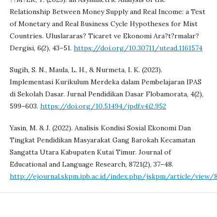
Relationship Between Money Supply and Real Income: a Test
of Monetary and Real Business Cycle Hypotheses for Mist
Countries. Uluslararas? Ticaret ve Ekonomi Ara?t?rmalar?
Dergisi, 6(2), 43–51.
https://doi.org/10.30711/utead.1161574
Sugih, S. N., Maula, L. H., & Nurmeta, I. K. (2023).
Implementasi Kurikulum Merdeka dalam Pembelajaran IPAS
di Sekolah Dasar. Jurnal Pendidikan Dasar Flobamorata, 4(2),
599–603.
https://doi.org/10.51494/jpdf.v4i2.952
Yasin, M. & J. (2022). Analisis Kondisi Sosial Ekonomi Dan
Tingkat Pendidikan Masyarakat Gang Barokah Kecamatan
Sangatta Utara Kabupaten Kutai Timur. Journal of
Educational and Language Research, 8721(2), 37–48.
http://ejournal.skpm.ipb.ac.id/index.php/jskpm/article/view/