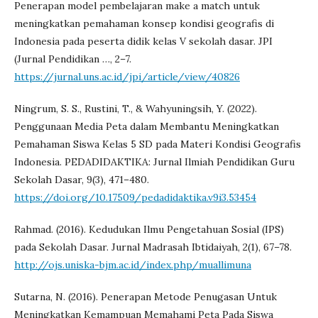
Penerapan model pembelajaran make a match untuk
meningkatkan pemahaman konsep kondisi geografis di
Indonesia pada peserta didik kelas V sekolah dasar. JPI
(Jurnal Pendidikan …, 2–7.
https://jurnal.uns.ac.id/jpi/article/view/40826
Ningrum, S. S., Rustini, T., & Wahyuningsih, Y. (2022).
Penggunaan Media Peta dalam Membantu Meningkatkan
Pemahaman Siswa Kelas 5 SD pada Materi Kondisi Geografis
Indonesia. PEDADIDAKTIKA: Jurnal Ilmiah Pendidikan Guru
Sekolah Dasar, 9(3), 471–480.
https://doi.org/10.17509/pedadidaktika.v9i3.53454
Rahmad. (2016). Kedudukan Ilmu Pengetahuan Sosial (IPS)
pada Sekolah Dasar. Jurnal Madrasah Ibtidaiyah, 2(1), 67–78.
http://ojs.uniska-bjm.ac.id/index.php/muallimuna
Sutarna, N. (2016). Penerapan Metode Penugasan Untuk
Meningkatkan Kemampuan Memahami Peta Pada Siswa